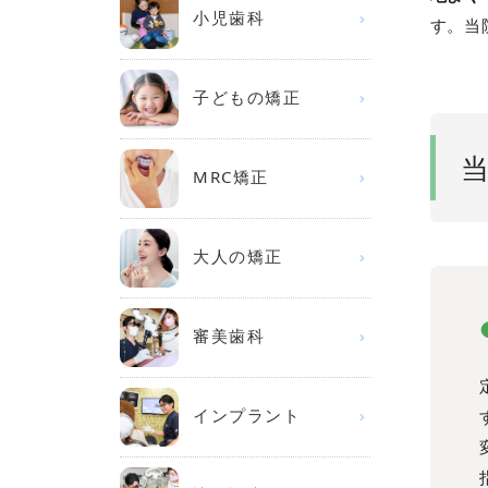
小児歯科
す。当
子どもの矯正
MRC矯正
大人の矯正
審美歯科
インプラント